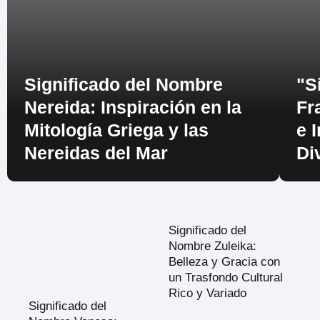
Significado del Nombre
"S
Nereida: Inspiración en la
Fr
Mitología Griega y las
e 
Nereidas del Mar
Di
Significado del
Nombre Zuleika:
Belleza y Gracia con
un Trasfondo Cultural
Rico y Variado
Significado del