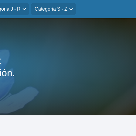
oria J - R
Categoria S - Z
:
ión.