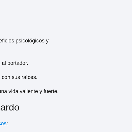
ficios psicológicos y
 al portador.
 con sus raíces.
na vida valiente y fuerte.
nardo
cos
: