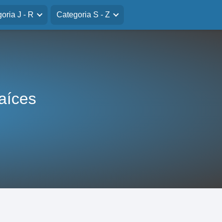
oria J - R
Categoria S - Z
aíces
n