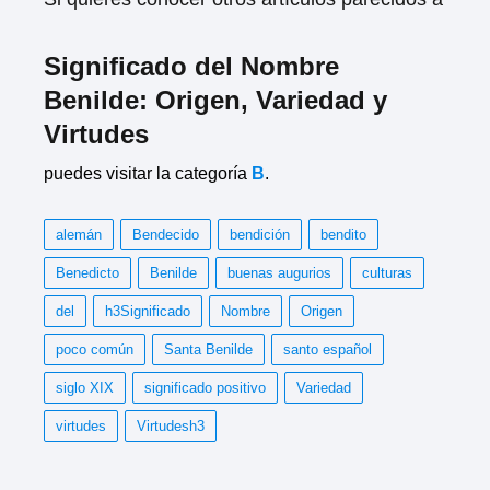
Significado del Nombre
Benilde: Origen, Variedad y
Virtudes
puedes visitar la categoría
B
.
alemán
Bendecido
bendición
bendito
Benedicto
Benilde
buenas augurios
culturas
del
h3Significado
Nombre
Origen
poco común
Santa Benilde
santo español
siglo XIX
significado positivo
Variedad
virtudes
Virtudesh3