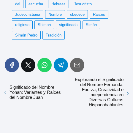
del
escucha
Hebreas
Jesucristo
Judeocristiana
Nombre
obedece
Raíces
religioso
Shimon
significado
Simón
Simón Pedro
Tradición
Explorando el Significado
del Nombre Fernanda:
Significado del Nombre
Fuerza, Creatividad e
Yohan: Variantes y Raíces
Independencia en
del Nombre Juan
Diversas Culturas
Hispanohablantes