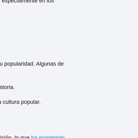
, especialmente en los
su popularidad. Algunas de
toria.
 cultura popular.
isión, lo que
ha mantenido