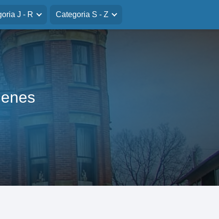
oria J - R
Categoria S - Z
genes