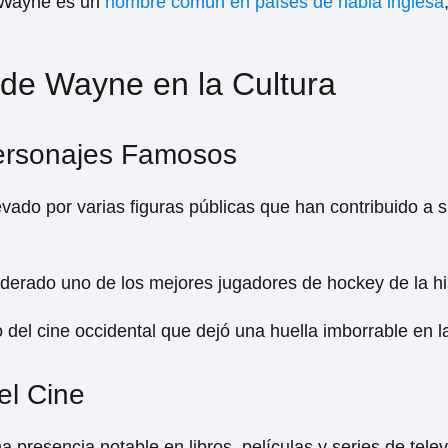
, Wayne es un
nombre común en países de habla inglesa
 de Wayne en la Cultura
ersonajes Famosos
vado por varias figuras públicas que han contribuido a 
iderado uno de los mejores jugadores de hockey de la his
 del cine occidental que dejó una huella imborrable en la
 el Cine
presencia notable en libros, películas y series de telev