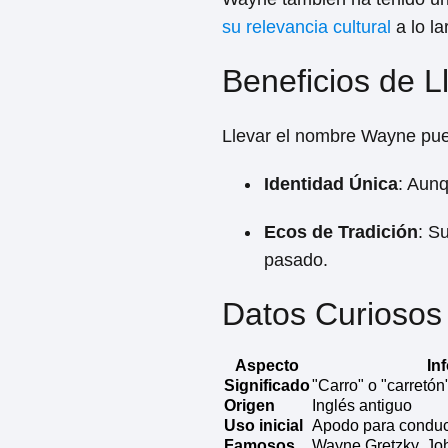
su relevancia cultural
a lo la
Beneficios de 
Llevar el nombre Wayne puede
Identidad Única
: Aunq
Ecos de Tradición
: S
pasado.
Datos Curiosos
Aspecto
In
Significado
"Carro" o "carretón
Origen
Inglés antiguo
Uso inicial
Apodo para conduc
Famosos
Wayne Gretzky, J