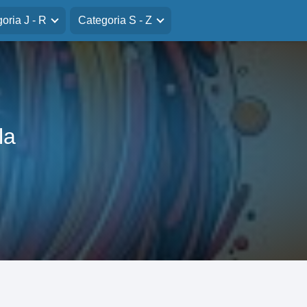
oria J - R
Categoria S - Z
la